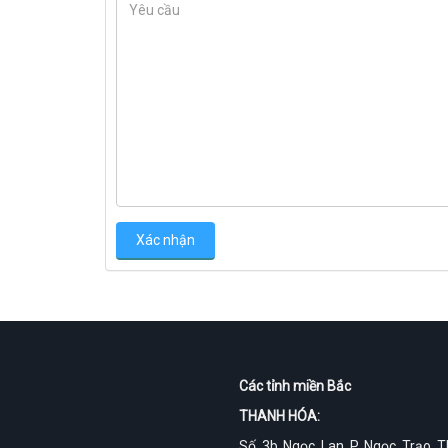
Các tỉnh miền Bắc
THANH HÓA:
Số 3b Ngọc Lan P Ngọc Trạo 