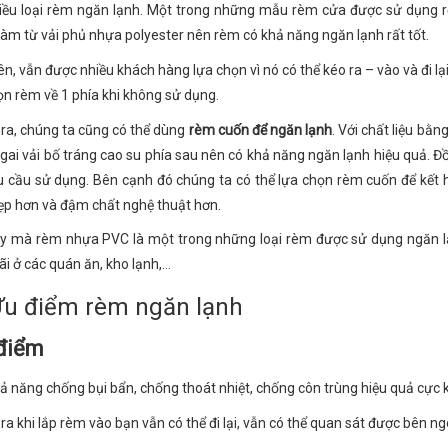
iều loại rèm ngăn lạnh. Một trong những mẫu rèm cửa được sử dụng rộng
àm từ vải phủ nhựa polyester nên rèm có khả năng ngăn lạnh rất tốt.
n, vẫn được nhiều khách hàng lựa chọn vì nó có thể kéo ra – vào và đi lại
ọn rèm về 1 phía khi không sử dụng.
 ra, chúng ta cũng có thể dùng
rèm cuốn để ngăn lạnh
. Với chất liệu bằn
 gai vải bố tráng cao su phía sau nên có khả năng ngăn lạnh hiệu quả. Đồ
u cầu sử dụng. Bên cạnh đó chúng ta có thể lựa chọn rèm cuốn để kết
ẹp hơn và đậm chất nghệ thuật hơn.
ậy mà rèm nhựa PVC là một trong những loại rèm được sử dụng ngăn lạ
ãi ở các quán ăn, kho lạnh,...
Ưu điểm rèm ngăn lạnh
điểm
ả năng chống bụi bẩn, chống thoát nhiệt, chống côn trùng hiệu quả cực kì
ra khi lắp rèm vào bạn vẫn có thể đi lại, vẫn có thể quan sát được bên n