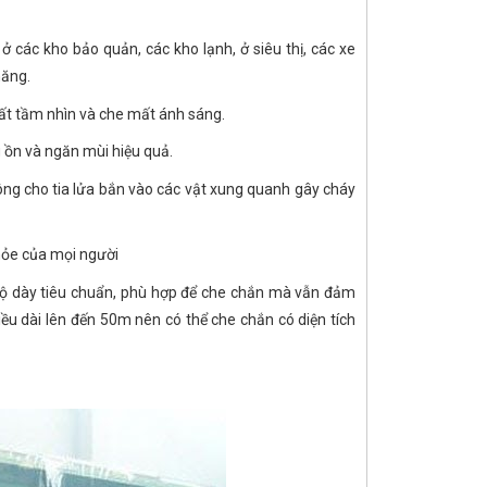
 các kho bảo quản, các kho lạnh, ở siêu thị, các xe
năng.
ất tầm nhìn và che mất ánh sáng.
g ồn và ngăn mùi hiệu quả.
ông cho tia lửa bắn vào các vật xung quanh gây cháy
hỏe của mọi người
độ dày tiêu chuẩn, phù hợp để che chắn mà vẫn đảm
u dài lên đến 50m nên có thể che chắn có diện tích