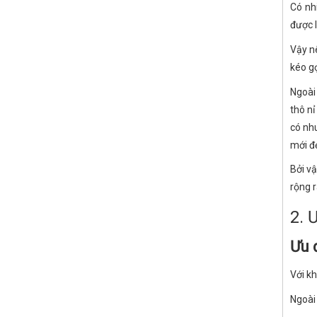
Có nh
được l
Vậy nê
kéo g
Ngoài
thô nỉ
có nh
mới đ
Bởi v
rộng r
2. 
Ưu 
Với kh
Ngoài 