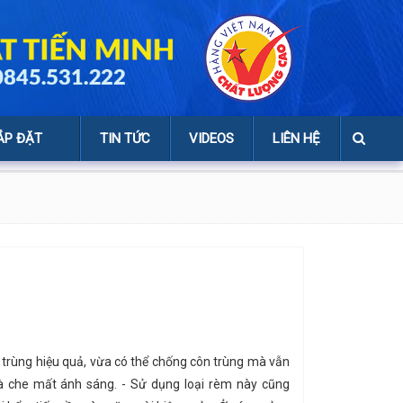
ẮP ĐẶT
TIN TỨC
VIDEOS
LIÊN HỆ
 trùng hiệu quả, vừa có thể chống côn trùng mà vẫn
à che mất ánh sáng. - Sử dụng loại rèm này cũng