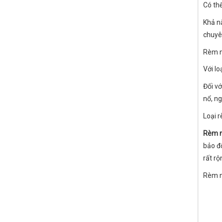
Có thể
Khả n
chuyên
Rèm n
Với lo
Đối v
nổ, n
Loại 
Rèm n
bảo đ
rất rộ
Rèm n