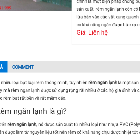
chính là một biện pháp chống bụ
sản xuất, rèm ngăn lạnh còn có 
lửa bắn vào các vật xung quanh g
có khả năng ngăn được bức xạ củ
Giá: Liên hệ
Ả
COMMENT
 nhiều loại bạt loại rèm thông minh, tuy nhiên
rèm ngăn lạnh
là một sản 
ậy mà rèm ngăn lạnh được sử dụng rộng rãi nhiều ở các hộ gia đình và 
o rèm bạt rất bền và rất mềm dẻo.
Rèm ngăn lạnh là gì?
 đến
rèm ngăn lạnh
, nó được sản xuất từ nhiều loại như nhựa PVC (Polyv
n được làm từ nguyên liệu tốt nên rèm có khả năng chịu được nhiệt tốt 